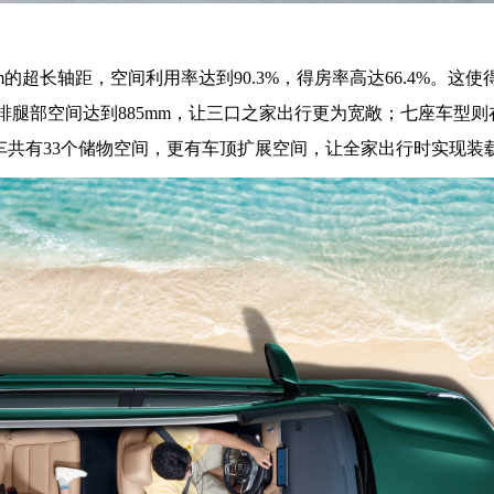
5mm的超长轴距，空间利用率达到90.3%，得房率高达66.4%。这
排腿部空间达到885mm，让三口之家出行更为宽敞；七座车型则
全车共有33个储物空间，更有车顶扩展空间，让全家出行时实现装