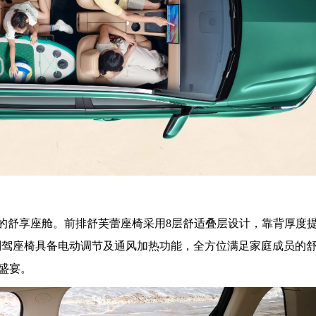
级的舒享座舱。前排舒芙蕾座椅采用8层舒适叠层设计，靠背厚度提
主副驾座椅具备电动调节及通风加热功能，全方位满足家庭成员的
盛宴。