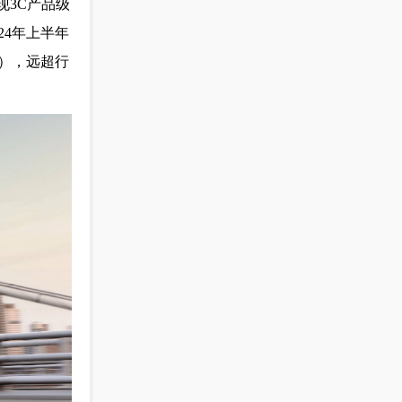
现3C产品级
24年上半年
S），远超行