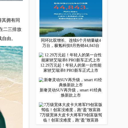
使得其拥有同
在二三排放
载自由。
同环比双增长、连续6个月销量破4
万台，极氪科技8月热销44,843台
12.29万元起！年轻人的第一台性能
家轿艾瑞泽8 PRO新车正式上市
新奢灵动SUV再升级，smart #1经典
焕新款上市
7万级宽体大皮卡大将军F9创富版驾
临！创富没难度，跑“盈”致富路