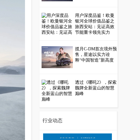
用户深度品鉴！欧曼
银河全球价值品鉴之
旅西安站：见证高效
节能重卡领先实力
揽月C-DM首次境外预
售，星途以实力诠
释“中国智造”新高度
透过《哪吒2》，探索
魏牌全新蓝山的智慧
巅峰
行业动态